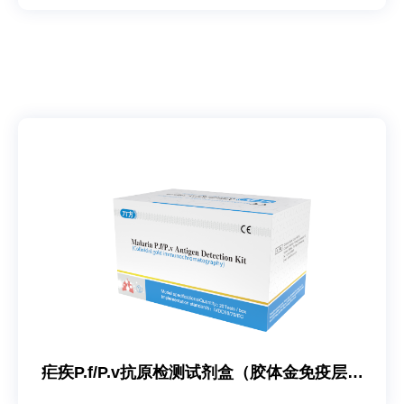
疟疾P.f/P.v抗原检测试剂盒（胶体⾦免疫层析
法）