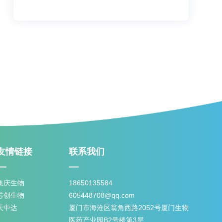
友情链接
联系我们
集庆生物
18650135584
芯创生物
605448708@qq.com
天中达
厦门市海沧区翁角西路2052号厦门生物
医药产业园B2号楼第3层