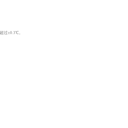
超过±0.3℃。