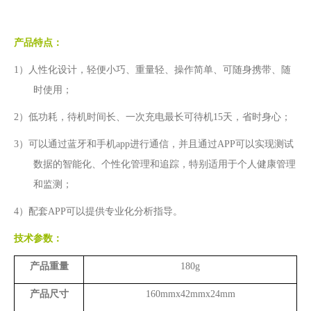
产品特点：
1）⼈性化设计，轻便⼩巧、重量轻、操作简单、可随⾝携带、随
时使⽤；
2）低功耗，待机时间⻓、⼀次充电最⻓可待机15天，省时⾝⼼；
3）可以通过蓝⽛和⼿机app进⾏通信，并且通过APP可以实现测试
数据的智能化、个性化管理和追踪，特别适⽤于个⼈健康管理
和监测；
4）配套APP可以提供专业化分析指导。
技术参数：
产品重量
180g
产品尺⼨
160mmx42mmx24mm